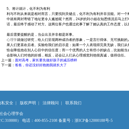
5、将计就计，化不利为有利
利与不利从来就是相对而言，只要找到关键点，化不利为有利并非没能。对一个
中就有两封寄错了地址更令人尴尬呢？然而，24岁的刘小姐在知悉情况后马上
话，最后终于感动了对方。这两位客户也通过此事了解了她认真的工作态度，以
最后需要提醒的是，当众出丑并非都是坏事。
心理学
就做过研究，给人们呈现两种成功者的形象，一是言行得体、无可挑剔的
果人们更喜欢后者。实验给我们的启示是：如果一个人表现得完美无缺，我们从
恰会降低他在别人心目中的信任度；而一个优秀的人士有些小的缺点，比如能当
会影响人们对他的好感，相反，还会让人们从心理感觉到他很真诚，值得信任。
上一篇：
面对高考，家长要先做好孩子的减压榜样
下一篇：
爸爸，你还没好好抱抱我就长大了
隐私安全
|
版权声明
|
法律顾问
|
联系我们
浙江省社会心理学会
0000） 电话：400-855-2108 备案号：
浙ICP备12000188号-5