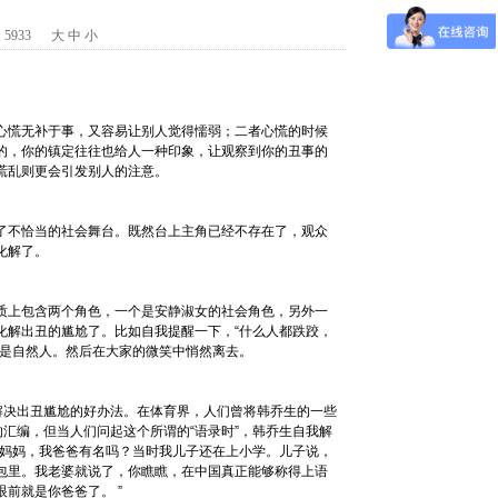
数：5933
大
中
小
心慌无补于事，又容易让别人觉得懦弱；二者心慌的时候
的，你的镇定往往也给人一种印象，让观察到你的丑事的
慌乱则更会引发别人的注意。
了不恰当的社会舞台。既然台上主角已经不存在了，观众
化解了。
质上包含两个角色，一个是安静淑女的社会角色，另外一
化解出丑的尴尬了。比如自我提醒一下，“什么人都跌跤，
都是自然人。然后在大家的微笑中悄然离去。
解决出丑尴尬的好办法。在体育界，人们曾将韩乔生的一些
的汇编，但当人们问起这个所谓的“语录时”，韩乔生自我解
：妈妈，我爸爸有名吗？当时我儿子还在上小学。儿子说，
包里。我老婆就说了，你瞧瞧，在中国真正能够称得上语
前就是你爸爸了。 ”