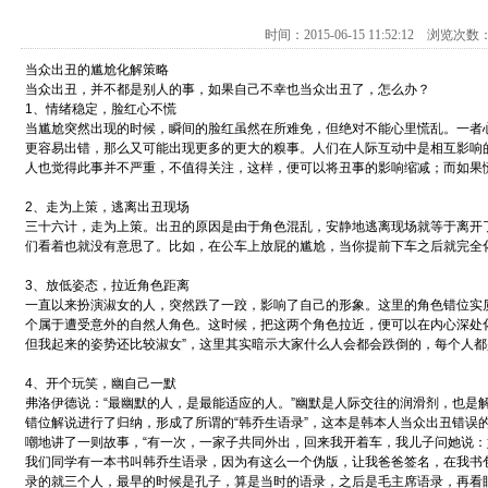
时间：2015-06-15 11:52:12 浏览次
当众出丑的尴尬化解策略
当众出丑，并不都是别人的事，如果自己不幸也当众出丑了，怎么办？
1、情绪稳定，脸红心不慌
当尴尬突然出现的时候，瞬间的脸红虽然在所难免，但绝对不能心里慌乱。一者
更容易出错，那么又可能出现更多的更大的糗事。人们在人际互动中是相互影响
人也觉得此事并不严重，不值得关注，这样，便可以将丑事的影响缩减；而如果
2、走为上策，逃离出丑现场
三十六计，走为上策。出丑的原因是由于角色混乱，安静地逃离现场就等于离开
们看着也就没有意思了。比如，在公车上放屁的尴尬，当你提前下车之后就完全
3、放低姿态，拉近角色距离
一直以来扮演淑女的人，突然跌了一跤，影响了自己的形象。这里的角色错位实
个属于遭受意外的自然人角色。这时候，把这两个角色拉近，便可以在内心深处
但我起来的姿势还比较淑女”，这里其实暗示大家什么人会都会跌倒的，每个人
4、开个玩笑，幽自己一默
弗洛伊德说：“最幽默的人，是最能适应的人。”幽默是人际交往的润滑剂，也是
错位解说进行了归纳，形成了所谓的“韩乔生语录”，这本是韩本人当众出丑错误
嘲地讲了一则故事，“有一次，一家子共同外出，回来我开着车，我儿子问她说
我们同学有一本书叫韩乔生语录，因为有这么一个伪版，让我爸爸签名，在我书
录的就三个人，最早的时候是孔子，算是当时的语录，之后是毛主席语录，再看眼